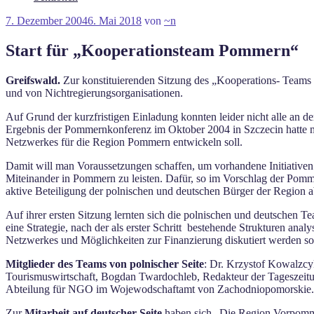
Veröffentlicht
7. Dezember 2004
6. Mai 2018
von
~n
am
Start für „Kooperationsteam Pommern“
Greifswald.
Zur konstituierenden Sitzung des „Kooperations- Teams 
und von Nichtregierungsorganisationen.
Auf Grund der kurzfristigen Einladung konnten leider nicht alle an de
Ergebnis der Pommernkonferenz im Oktober 2004 in Szczecin hatte man
Netzwerkes für die Region Pommern entwickeln soll.
Damit will man Voraussetzungen schaffen, um vorhandene Initiativen 
Miteinander in Pommern zu leisten. Dafür, so im Vorschlag der
Pomme
aktive Beteiligung der polnischen und deutschen Bürger der Region ab
Auf ihrer ersten Sitzung lernten sich die polnischen und deutschen T
eine Strategie, nach der als erster Schritt bestehende Strukturen analy
Netzwerkes und Möglichkeiten zur Finanzierung diskutiert werden so
Mitglieder des Teams von polnischer Seite
: Dr. Krzystof Kowalzcyk
Tourismuswirtschaft, Bogdan Twardochleb, Redakteur der Tageszeitun
Abteilung für NGO im Wojewodschaftamt von Zachodniopomorskie.
Zur
Mitarbeit auf deutscher Seite
haben sich „Die Region Vorpommer