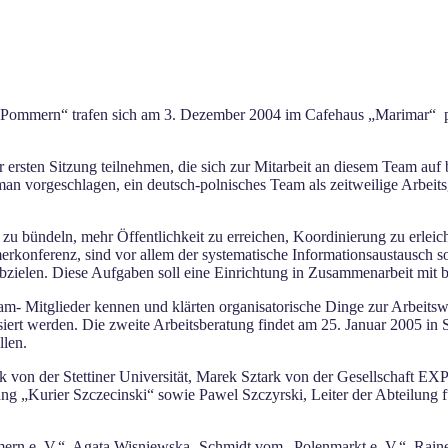
Pommern“ trafen sich am 3. Dezember 2004 im Cafehaus „Marimar“ poln
r ersten Sitzung teilnehmen, die sich zur Mitarbeit an diesem Team auf b
 vorgeschlagen, ein deutsch-polnisches Team als zeitweilige Arbeitsg
zu bündeln, mehr Öffentlichkeit zu erreichen, Koordinierung zu erleic
rkonferenz, sind vor allem der systematische Informationsaustausch
zielen. Diese Aufgaben soll eine Einrichtung in Zusammenarbeit mit be
eam- Mitglieder kennen und klärten organisatorische Dinge zur Arbeits
siert werden. Die zweite Arbeitsberatung findet am 25. Januar 2005 in Ste
llen.
 von der Stettiner Universität, Marek Sztark von der Gesellschaft EX
g „Kurier Szczecinski“ sowie Pawel Szczyrski, Leiter der Abteilung f
n e. V.“, Agata Wisniewska- Schmidt vom „Polenmarkt e. V.“, Rainer