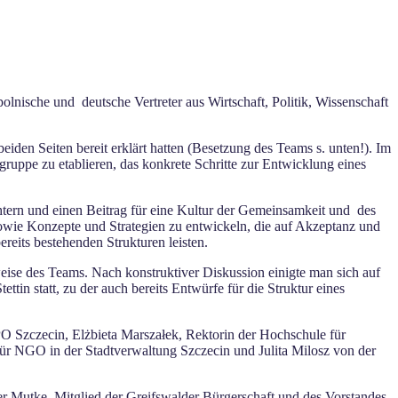
ische und deutsche Vertreter aus Wirtschaft, Politik, Wissenschaft
eiden Seiten bereit erklärt hatten (Besetzung des Teams s. unten!). Im
ruppe zu etablieren, das konkrete Schritte zur Entwicklung eines
htern und einen Beitrag für eine Kultur der Gemeinsamkeit und des
 sowie Konzepte
und Strategien zu entwickeln, die auf Akzeptanz und
reits bestehenden Strukturen leisten.
weise des Teams. Nach konstruktiver Diskussion einigte man sich auf
ttin statt, zu der auch bereits Entwürfe für die Struktur eines
PO Szczecin, Elżbieta Marszałek, Rektorin der Hochschule für
ür NGO in der Stadtverwaltung Szczecin und Julita Milosz von der
 Mutke, Mitglied der Greifswalder Bürgerschaft und des Vorstandes