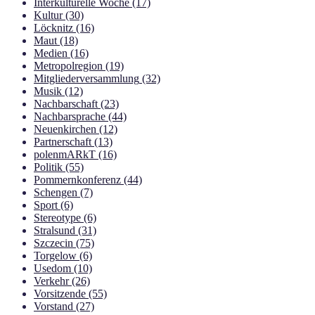
Interkulturelle Woche
(17)
Kultur
(30)
Löcknitz
(16)
Maut
(18)
Medien
(16)
Metropolregion
(19)
Mitgliederversammlung
(32)
Musik
(12)
Nachbarschaft
(23)
Nachbarsprache
(44)
Neuenkirchen
(12)
Partnerschaft
(13)
polenmARkT
(16)
Politik
(55)
Pommernkonferenz
(44)
Schengen
(7)
Sport
(6)
Stereotype
(6)
Stralsund
(31)
Szczecin
(75)
Torgelow
(6)
Usedom
(10)
Verkehr
(26)
Vorsitzende
(55)
Vorstand
(27)