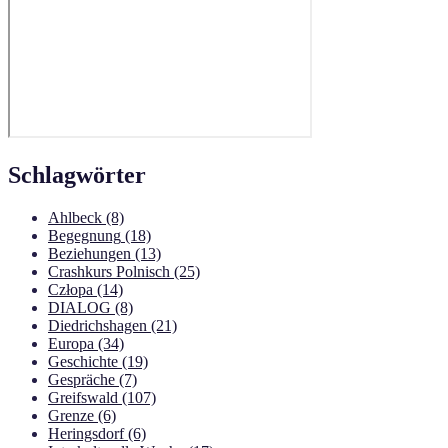
Schlagwörter
Ahlbeck
(8)
Begegnung
(18)
Beziehungen
(13)
Crashkurs Polnisch
(25)
Człopa
(14)
DIALOG
(8)
Diedrichshagen
(21)
Europa
(34)
Geschichte
(19)
Gespräche
(7)
Greifswald
(107)
Grenze
(6)
Heringsdorf
(6)