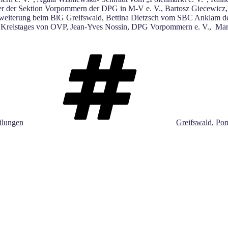
 der Sektion Vorpommern der DPG in M-V e. V., Bartosz Giecewicz, D
terweiterung beim BiG Greifswald, Bettina Dietzsch vom SBC Ankla
 Kreistages von OVP, Jean-Yves Nossin, DPG Vorpommern e. V., Mar
Schlagwörter
eilungen
Greifswald
,
Pom