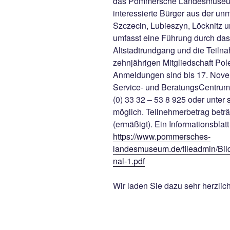
das Pommersche Landesmuseum 
interessierte Bürger aus der un
Szczecin, Lubieszyn, Löcknitz
umfasst eine Führung durch d
Altstadtrundgang und die Teiln
zehnjährigen Mitgliedschaft P
Anmeldungen sind bis 17. Nove
Service- und BeratungsCentrum
(0) 33 32 – 53 8 925 oder unter
möglich. Teilnehmerbetrag betr
(ermäßigt). Ein Informationsblat
https://www.pommersches-
landesmuseum.de/fileadmin/Bi
nal-1.pdf
Wir laden Sie dazu sehr herzlich