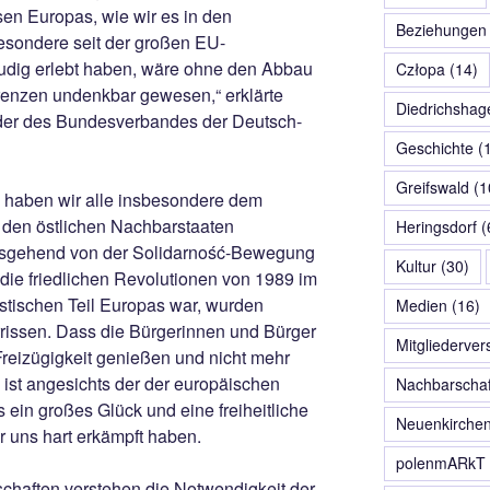
n Europas, wie wir es in den
Beziehungen
esondere seit der großen EU-
eudig erlebt haben, wäre ohne den Abbau
Człopa
(14)
Grenzen undenkbar gewesen,“ erklärte
Diedrichshag
nder des Bundesverbandes der Deutsch-
Geschichte
(1
Greifswald
(1
 haben wir alle insbesondere dem
 den östlichen Nachbarstaaten
Heringsdorf
(
usgehend von der Solidarność-Bewegung
Kultur
(30)
r die friedlichen Revolutionen von 1989 im
ischen Teil Europas war, wurden
Medien
(16)
rissen. Dass die Bürgerinnen und Bürger
Mitgliederve
reizügigkeit genießen und nicht mehr
ist angesichts der der europäischen
Nachbarschaf
 ein großes Glück und eine freiheitliche
Neuenkirche
r uns hart erkämpft haben.
polenmARkT
chaften verstehen die Notwendigkeit der