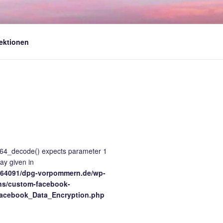
ektionen
e64_decode() expects parameter 1
ray given in
64091/dpg-vorpommern.de/wp-
ns/custom-facebook-
Facebook_Data_Encryption.php