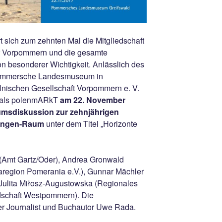
 sich zum zehnten Mal die Mitgliedschaft
 Vorpommern und die gesamte
n besonderer Wichtigkeit. Anlässlich des
 Pommersche Landesmuseum in
lnischen Gesellschaft Vorpommern e. V.
ivals polenmARkT
am 22. November
umsdiskussion zur zehnjährigen
hengen-Raum
unter dem Titel „Horizonte
(Amt Gartz/Oder), Andrea Gronwald
egion Pomerania e.V.), Gunnar Mächler
 Julita Miłosz-Augustowska (Regionales
schaft Westpommern). Die
er Journalist und Buchautor Uwe Rada.