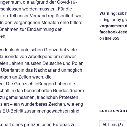
ngenraum, die aufgrund der Covid-19-
eschlossen werden mussten. Für die
Warning
: subs
eren Teil unser Verband repräsentiert, war
string, array gi
 in den vergangenen Monaten eine bittere
vorpommern.d
aßnahmen zur Eindämmung der
facebook-fee
ren.
on line
655
r deutsch-polnischen Grenze hat viele
 tausende von Arbeitspendlern schwer
 vielen Jahren mussten Deutsche und Polen
e Überfahrt in das Nachbarland unmöglich
ungen an Zeiten wach, die
egen. Die Grenzschließungen haben die
chaft in den benachbarten Bundesländern
zu gemeinsamen, friedlichen Protesten
iert – ein wunderbares Zeichen, wie eng
ns EU-Beitritt zusammengewachsen sind.
SCHLAGWÖR
nschaft eines grenzenlosen Europas zu
Ahlbeck
(8)