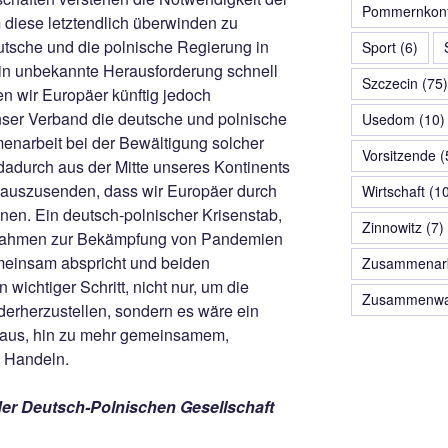
Pommernkonf
iese letztendlich überwinden zu
utsche und die polnische Regierung in
Sport
(6)
hin unbekannte Herausforderung schnell
Szczecin
(75)
n wir Europäer künftig jedoch
ser Verband die deutsche und polnische
Usedom
(10)
narbeit bei der Bewältigung solcher
Vorsitzende
(
dadurch aus der Mitte unseres Kontinents
 auszusenden, dass wir Europäer durch
Wirtschaft
(10
nen. Ein deutsch-polnischer Krisenstab,
Zinnowitz
(7)
ßnahmen zur Bekämpfung von Pandemien
meinsam abspricht und beiden
Zusammenarb
 wichtiger Schritt, nicht nur, um die
Zusammenwa
derherzustellen, sondern es wäre ein
hinaus, hin zu mehr gemeinsamem,
n Handeln.
der Deutsch-Polnischen Gesellschaft