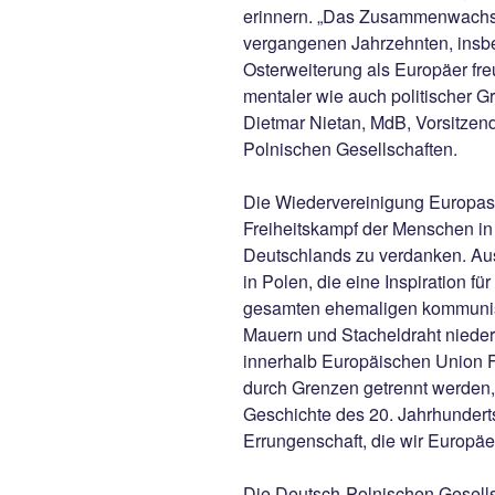
erinnern. „Das Zusammenwachse
vergangenen Jahrzehnten, insb
Osterweiterung als Europäer fr
mentaler wie auch politischer 
Dietmar Nietan, MdB, Vorsitze
Polnischen Gesellschaften.
Die Wiedervereinigung Europas
Freiheitskampf der Menschen in
Deutschlands zu verdanken. A
in Polen, die eine Inspiration fü
gesamten ehemaligen kommunist
Mauern und Stacheldraht nieder
innerhalb Europäischen Union F
durch Grenzen getrennt werden, 
Geschichte des 20. Jahrhunderts
Errungenschaft, die wir Europäe
Die Deutsch-Polnischen Gesells