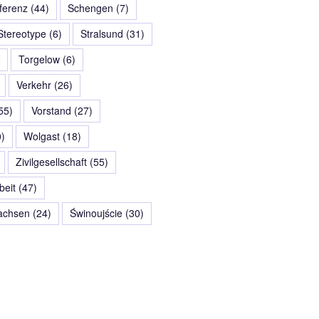
erenz
(44)
Schengen
(7)
Stereotype
(6)
Stralsund
(31)
Torgelow
(6)
Verkehr
(26)
55)
Vorstand
(27)
)
Wolgast
(18)
Zivilgesellschaft
(55)
eit
(47)
chsen
(24)
Świnoujście
(30)