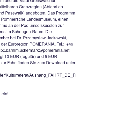
und die Stadt Greifswald für
mittelbaren Grenzregion (Abfahrt ab
 und Pasewalk) angeboten. Das Programm
as Pommersche Landesmuseum, einen
ahme an der Podiumsdiskussion zur
olens im Schengen-Raum. Die
mber bei Dr. Przemysław Jackowski,
 der Euroregion POMERANIA, Tel.: +49
sbc.barnim.uckermark@pomerania.net
ägt 10 EUR (regulär) und 5 EUR
t zur Fahrt finden Sie zum Download unter:
lder/Kulturreferat/Aushang_FAHRT_DE_Fi
 ein!