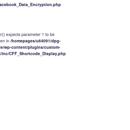
Facebook_Data_Encryption.php
tr() expects parameter 1 to be
ven in
/homepages/u64091/dpg-
e/wp-content/plugins/custom-
d/inc/CFF_Shortcode_Display.php