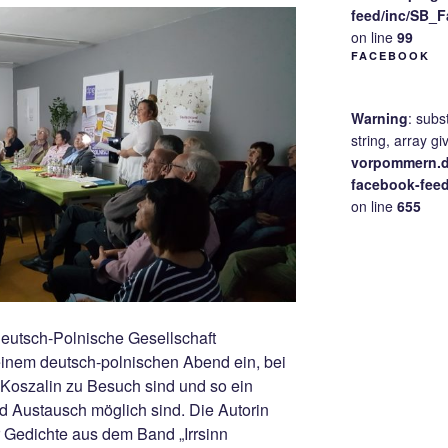
feed/inc/SB_
on line
99
FACEBOOK
Warning
: subs
string, array gi
vorpommern.d
facebook-fee
on line
655
tsch-Polnische Gesellschaft
inem deutsch-polnischen Abend ein, bei
 Koszalin zu Besuch sind und so ein
 Austausch möglich sind. Die Autorin
r Gedichte aus dem Band „Irrsinn