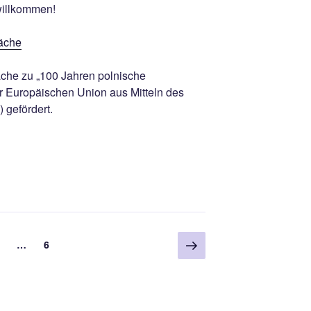
willkommen!
äche
che zu „100 Jahren polnische
 Europäischen Union aus Mitteln des
 gefördert.
Nächste
eite
Seite
…
6
Seite