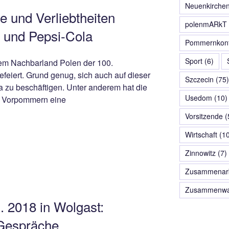
Neuenkirche
le und Verliebtheiten
polenmARkT
e und Pepsi-Cola
Pommernkonf
Sport
(6)
em Nachbarland Polen der 100.
feiert. Grund genug, sich auch auf dieser
Szczecin
(75)
 zu beschäftigen. Unter anderem hat die
Usedom
(10)
t Vorpommern eine
Vorsitzende
(
Wirtschaft
(10
Zinnowitz
(7)
Zusammenarb
Zusammenwa
1. 2018 in Wolgast:
 Gespräche