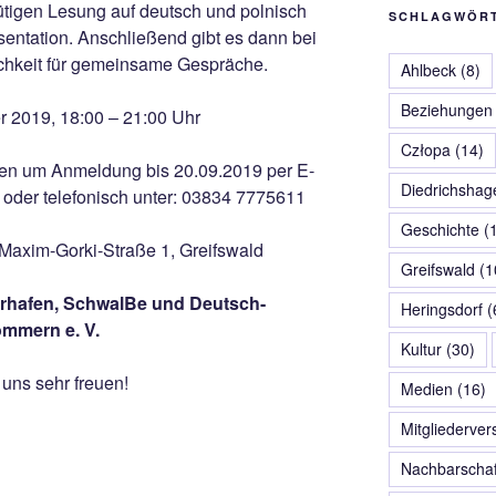
ütigen Lesung auf deutsch und polnisch
SCHLAGWÖR
äsentation. Anschließend gibt es dann bei
chkeit für gemeinsame Gespräche.
Ahlbeck
(8)
Beziehungen
r 2019, 18:00 – 21:00 Uhr
Człopa
(14)
bitten um Anmeldung bis 20.09.2019 per E-
Diedrichshag
oder telefonisch unter: 03834 7775611
Geschichte
(1
axim-Gorki-Straße 1, Greifswald
Greifswald
(1
erhafen, SchwalBe und Deutsch-
Heringsdorf
(
ommern e. V.
Kultur
(30)
uns sehr freuen!
Medien
(16)
Mitgliederve
Nachbarschaf