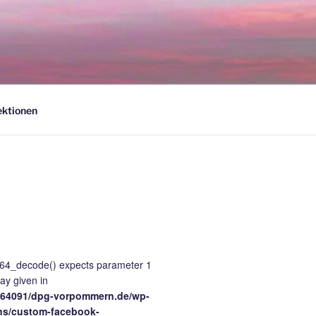
ektionen
e64_decode() expects parameter 1
ray given in
64091/dpg-vorpommern.de/wp-
ns/custom-facebook-