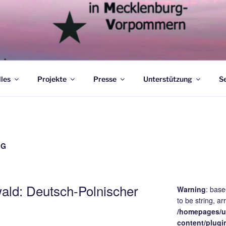
les
Projekte
Presse
Unterstützung
S
NG
wald: Deutsch-Polnischer
Warning
: bas
to be string, ar
/homepages/u
content/plugi