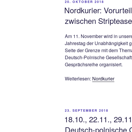
VERÖFFENTLICHT
20. OKTOBER 2018
AM
Nordkurier: Vorurtei
zwischen Stripteas
Am 11. November wird in unser
Jahrestag der Unabhängigkeit ge
Seite der Grenze mit dem Thema
Deutsch-Polnische Gesellschaf
Gesprächsreihe organisiert.
Weiterlesen:
Nordkurier
VERÖFFENTLICHT
23. SEPTEMBER 2018
AM
18.10., 22.11., 29.1
Deutsch-polnische