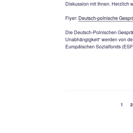
Diskussion mit Ihnen. Herzlich 
Flyer:
Deutsch-polnische Gespr
Die Deutsch-Polnischen Gesprä
Unabhängigkeit“ werden von der
Europäischen Sozialfonds (ESF)
Beitragsnavigation
Seite
1
S
2