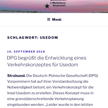
Zum
Inhalt
springen
Menü
SCHLAGWORT:
USEDOM
VERÖFFENTLICHT
10. SEPTEMBER 2018
AM
DPG begrüßt die Entwicklung eines
Verkehrskonzeptes für Usedom
Stralsund.
Die Deutsch-Polnische Gesellschaft (DPG)
Vorpommern hat auf ihrer Vorstandssitzung die
Notwendigkeit betont, ein Verkehrskonzept für die
Insel Usedom zu erstellen. Dieses Konzept muss in
eine grenzüberschreitende Verkehrsplanung
eingebunden werden. „Leider wurde in den letzten