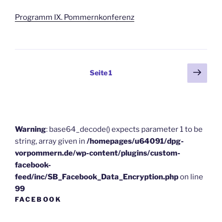
Programm IX. Pommernkonferenz
Beitragsnavigation
Näch
Seite
1
Seit
Warning
: base64_decode() expects parameter 1 to be
string, array given in
/homepages/u64091/dpg-
vorpommern.de/wp-content/plugins/custom-
facebook-
feed/inc/SB_Facebook_Data_Encryption.php
on line
99
FACEBOOK