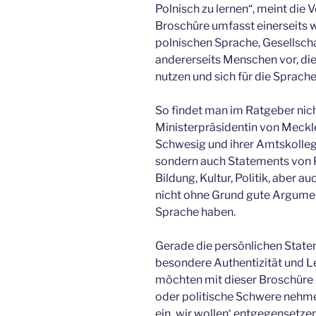
Polnisch zu lernen“, meint die
Broschüre umfasst einerseits 
polnischen Sprache, Gesellscha
andererseits Menschen vor, die
nutzen und sich für die Sprach
So findet man im Ratgeber nich
Ministerpräsidentin von Mec
Schwesig und ihrer Amtskolle
sondern auch Statements von P
Bildung, Kultur, Politik, aber 
nicht ohne Grund gute Argumen
Sprache haben.
Gerade die persönlichen State
besondere Authentizität und Le
möchten mit dieser Broschüre
oder politische Schwere nehmen
ein ‚wir wollen‘ entgegensetzen