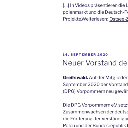
[…] In Videos präsentieren die U
polenmarkt und die Deutsch-P
Projekte.Weiterlesen:
Ostsee-Z
VERÖFFENTLICHT
14. SEPTEMBER 2020
AM
Neuer Vorstand de
Greifswald.
Auf der Mitgliede
September 2020 der Vorstand 
(DPG) Vorpommern neu gewähl
Die DPG Vorpommern e.V. setzt 
Zusammenwachsen der deutsch-p
die Förderung der Verständig
Polen und der Bundesrepublik 