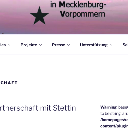
les
Projekte
Presse
Unterstützung
Se
SCHAFT
tnerschaft mit Stettin
Warning
: bas
to be string, ar
/homepages/
content/plugi