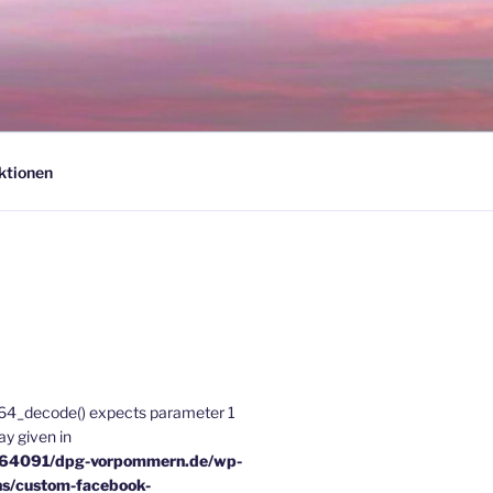
ktionen
e64_decode() expects parameter 1
ray given in
u64091/dpg-vorpommern.de/wp-
ns/custom-facebook-