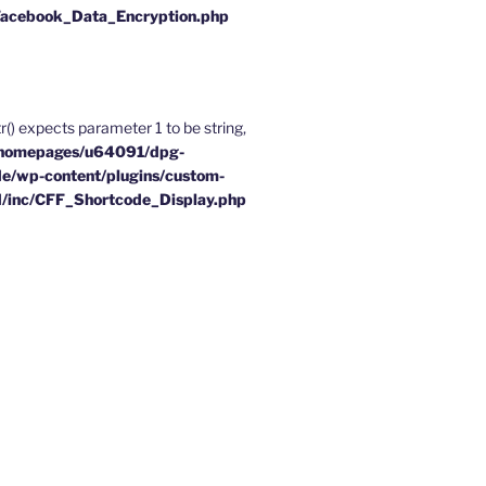
Facebook_Data_Encryption.php
tr() expects parameter 1 to be string,
homepages/u64091/dpg-
e/wp-content/plugins/custom-
d/inc/CFF_Shortcode_Display.php