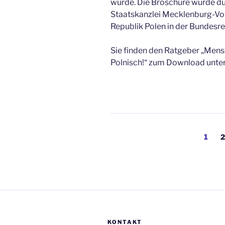
wurde. Die Broschüre wurde dur
Staatskanzlei Mecklenburg-Vo
Republik Polen in der Bundesr
Sie finden den Ratgeber „Mens
Polnisch!“ zum Download unte
Beitragsnavigation
Seite
S
1
2
KONTAKT