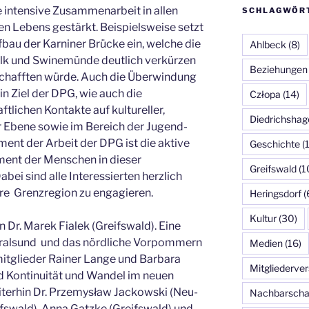
 intensive Zusammenarbeit in allen
SCHLAGWÖR
en Lebens gestärkt. Beispielsweise setzt
bau der Karniner Brücke ein, welche die
Ahlbeck
(8)
k und Swinemünde deutlich verkürzen
Beziehungen
schafften würde. Auch die Überwindung
in Ziel der DPG, wie auch die
Człopa
(14)
tlichen Kontakte auf kultureller,
Diedrichshag
er Ebene sowie im Bereich der Jugend-
ent der Arbeit der DPG ist die aktive
Geschichte
(
ent der Menschen in dieser
Greifswald
(1
ei sind alle Interessierten herzlich
sere Grenzregion zu engagieren.
Heringsdorf
(
Kultur
(30)
 Dr. Marek Fialek (Greifswald). Eine
Stralsund und das nördliche Vorpommern
Medien
(16)
itglieder Rainer Lange und Barbara
Mitgliederv
nd Kontinuität und Wandel im neuen
iterhin Dr. Przemysław Jackowski (Neu-
Nachbarscha
fswald), Anna Gatzke (Greifswald) und