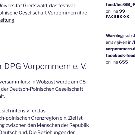
feed/inc/SB_
niversität Greifswald, das festival
on line
99
olnische Gesellschaft Vorpommern ihre
FACEBOOK
eitung
Warning
: subs
array given in
/
vorpommern.d
facebook-fee
on line
655
r DPG Vorpommern e. V.
rversammlung in Wolgast wurde am 05.
der Deutsch-Polnischen Gesellschaft
t.
sich intensiv für das
olnischen Grenzregion ein. Ziel ist
ung zwischen den Menschen der Republik
Deutschland. Die Beziehungen der