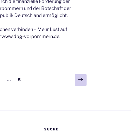
ch die finanzielle Förderung der
rpommern und der Botschaft der
epublik Deutschland ermöglicht.
chen verbinden – Mehr Lust auf
r
www.dpg-vorpommern.de
.
Nächste
eite
Seite
…
5
Seite
SUCHE