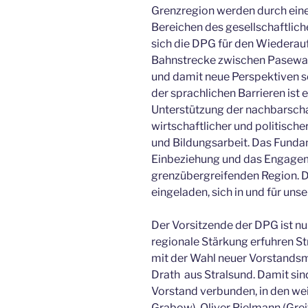
Grenzregion werden durch eine
Bereichen des gesellschaftlich
sich die DPG für den Wiederauf
Bahnstrecke zwischen Pasewal
und damit neue Perspektiven 
der sprachlichen Barrieren ist e
Unterstützung der nachbarschaf
wirtschaftlicher und politisch
und Bildungsarbeit. Das Fundam
Einbeziehung und das Engagem
grenzübergreifenden Region. Dab
eingeladen, sich in und für un
Der Vorsitzende der DPG ist nun
regionale Stärkung erfuhren 
mit der Wahl neuer Vorstandsm
Drath aus Stralsund. Damit si
Vorstand verbunden, in den we
Grabow), Oliver Pielmann (Grei