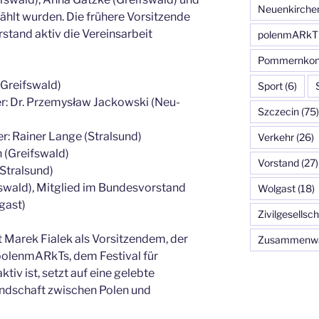
Neuenkirche
ählt wurden. Die frühere Vorsitzende
stand aktiv die Vereinsarbeit
polenmARkT
Pommernkon
(Greifswald)
Sport
(6)
der: Dr. Przemysław Jackowski (Neu-
Szczecin
(75)
er: Rainer Lange (Stralsund)
Verkehr
(26)
 (Greifswald)
Vorstand
(27)
(Stralsund)
fswald), Mitglied im Bundesvorstand
Wolgast
(18)
gast)
Zivilgesellsch
 Marek Fialek als Vorsitzendem, der
Zusammenw
 polenmARkTs, dem Festival für
ktiv ist, setzt auf eine gelebte
undschaft zwischen Polen und