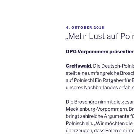
VERÖFFENTLICHT
4. OKTOBER 2018
AM
„Mehr Lust auf Poln
DPG Vorpommern präsentiert 
Greifswald.
Die Deutsch-Poln
stellt eine umfangreiche Bros
auf Polnisch! Ein Ratgeber für 
unseres Nachbarlandes erfahr
Die Broschüre nimmt die gesa
Mecklenburg-Vorpommern, Bra
bringt zahlreiche Argumente f
Polnisch ein. „Wir möchten di
überzeugen, dass Polen ein inte