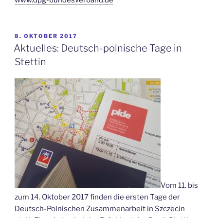
www.dpg-bundesverband.de
VERÖFFENTLICHT
8. OKTOBER 2017
AM
Aktuelles: Deutsch-polnische Tage in
Stettin
Vom 11. bis
zum 14. Oktober 2017 finden die ersten Tage der
Deutsch-Polnischen Zusammenarbeit in Szczecin