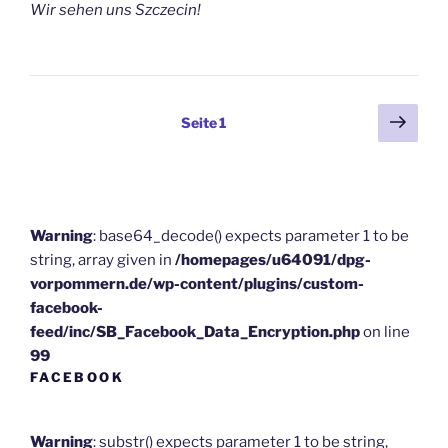
Wir sehen uns Szczecin!
Beitragsnavigation
Näch
Seite
1
Seit
Warning
: base64_decode() expects parameter 1 to be
string, array given in
/homepages/u64091/dpg-
vorpommern.de/wp-content/plugins/custom-
facebook-
feed/inc/SB_Facebook_Data_Encryption.php
on line
99
FACEBOOK
Warning
: substr() expects parameter 1 to be string,