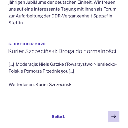
jährigen Jubiläums der deutschen Einheit. Wir freuen
uns auf eine interessante Tagung mit Ihnen als Forum
zur Aufarbeitung der DDR-Vergangenheit
Spezial
in
Stettin.
VERÖFFENTLICHT
6. OKTOBER 2020
AM
Kurier Szczeciński: Droga do normalności
[…] Moderacja: Niels Gatzke (Towarzystwo Niemiecko-
Polskie Pomorza Przedniego). […]
Weiterlesen:
Kurier Szczeciński
Beitragsnavigation
Näch
Seite
1
Seit