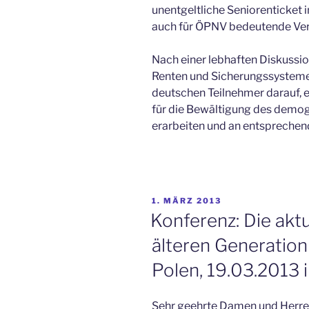
unentgeltliche Seniorenticket in
auch für ÖPNV bedeutende Ve
Nach einer lebhaften Diskussio
Renten und Sicherungssysteme 
deutschen Teilnehmer darauf,
für die Bewältigung des demog
erarbeiten und an entsprechend
VERÖFFENTLICHT
1. MÄRZ 2013
AM
Konferenz: Die aktu
älteren Generation
Polen, 19.03.2013 
Sehr geehrte Damen und Herre