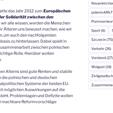
Neuenkirche
atte das Jahr 2012 zum
Europäischen
polenmARkT
der Solidarität zwischen den
Pommernkon
 wir alle wissen, werden die Menschen
ir Älteren uns bewusst machen, wie wir
Sport
(6)
en, um auch den nachfolgenden
Szczecin
(75)
sis zu hinterlassen. Dabei spielt in
 Zusammenarbeit zwischen polnischen
Verkehr
(26)
chtige Rolle. Hierüber wollen
Vorstand
(27)
.
Wolgast
(18)
en Alterns sind gute Renten und stabile
Zivilgesellsch
n die polnischen und deutschen
zialpolitischen Systeme der beiden EU-
Zusammenw
mit möglichen Auswirkungen auf die
steht. Problemlagen und Defizite wollen
nd machbare Reformvorschläge