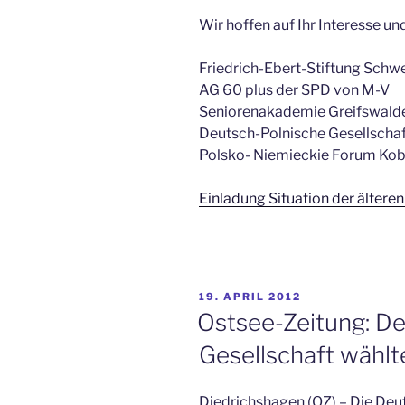
Wir hoffen auf Ihr Interesse un
Friedrich-Ebert-Stiftung Schw
AG 60 plus der SPD von M-V
Seniorenakademie Greifswald
Deutsch-Polnische Gesellschaf
Polsko- Niemieckie Forum Kobi
Einladung Situation der ältere
VERÖFFENTLICHT
19. APRIL 2012
AM
Ostsee-Zeitung: De
Gesellschaft wähl
Diedrichshagen (OZ) – Die Deu