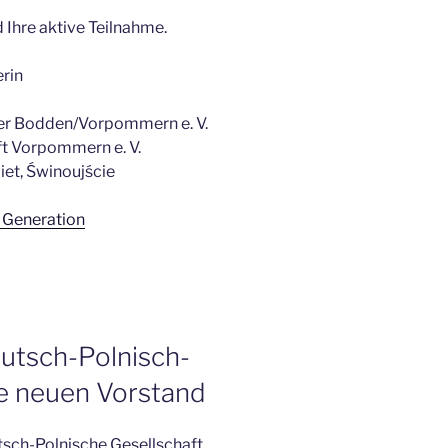
d Ihre aktive Teilnahme.
erin
er Bodden/Vorpommern e. V.
t Vorpommern e. V.
et, Świnoujście
n Generation
utsch-Polnisch-
te neuen Vorstand
tsch-Polnische Gesellschaft