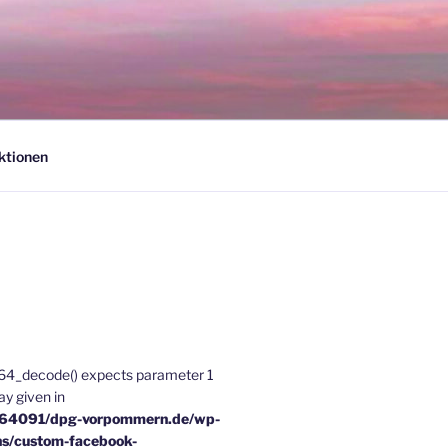
ktionen
e64_decode() expects parameter 1
ray given in
u64091/dpg-vorpommern.de/wp-
ns/custom-facebook-