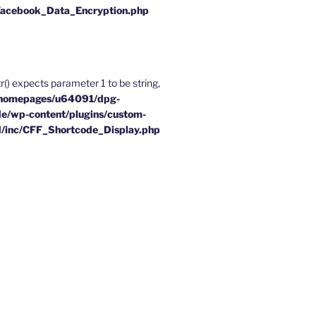
Facebook_Data_Encryption.php
tr() expects parameter 1 to be string,
homepages/u64091/dpg-
e/wp-content/plugins/custom-
d/inc/CFF_Shortcode_Display.php