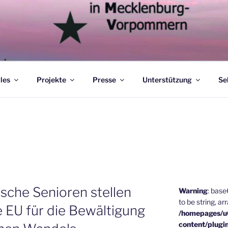
les
Projekte
Presse
Unterstützung
Se
sche Senioren stellen
Warning
: bas
to be string, ar
 EU für die Bewältigung
/homepages/
content/plugi