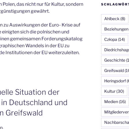
 Polen, das nicht nur für Kultur, sondern
SCHLAGWÖR
rgünstigungen gewährt.
Ahlbeck
(8)
n zu Auswirkungen der Euro- Krise auf
Beziehungen
einigten sich die polnischen und
 einen gemeinsamen Forderungskatalog
Człopa
(14)
raphischen Wandels in der EU zu
Diedrichshag
e Institutionen der EU weiterzuleiten.
Geschichte
(
Greifswald
(1
Heringsdorf
(
elle Situation der
Kultur
(30)
 in Deutschland und
Medien
(16)
in Greifswald
Mitgliederv
Nachbarscha
n,