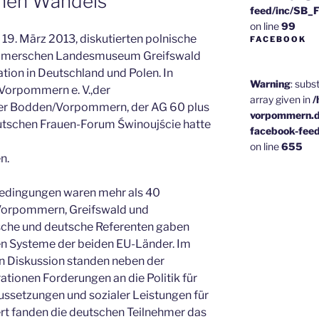
hen Wandels
feed/inc/SB_
on line
99
9. März 2013, diskutierten polnische
FACEBOOK
ommerschen Landesmuseum Greifswald
ation in Deutschland und Polen. In
Warning
: subs
Vorpommern e. V.,der
array given in
/
er Bodden/Vorpommern, der AG 60 plus
vorpommern.d
tschen Frauen-Forum Świnoujście hatte
facebook-fee
on line
655
n.
bedingungen waren mehr als 40
Vorpommern, Greifswald und
che und deutsche Referenten gaben
chen Systeme der beiden EU-Länder. Im
n Diskussion standen neben der
ationen Forderungen an die Politik für
ussetzungen und sozialer Leistungen für
t fanden die deutschen Teilnehmer das