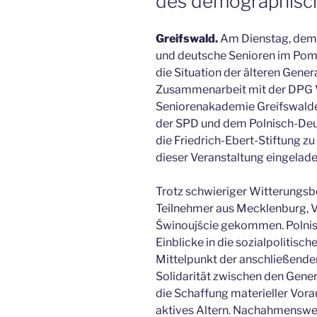
des demographisc
Greifswald.
Am Dienstag, dem 1
und deutsche Senioren im P
die Situation der älteren Gener
Zusammenarbeit mit der DPG 
Seniorenakademie Greifswald
der SPD und dem Polnisch-Deu
die Friedrich-Ebert-Stiftung zu
dieser Veranstaltung eingelade
Trotz schwieriger Witterungs
Teilnehmer aus Mecklenburg, 
Świnoujście gekommen. Polnis
Einblicke in die sozialpolitis
Mittelpunkt der anschließende
Solidarität zwischen den Gener
die Schaffung materieller Vora
aktives Altern. Nachahmenswer