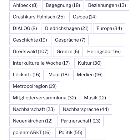
Ahlbeck
(8)
Begegnung
(18)
Beziehungen
(13)
Crashkurs Polnisch
(25)
Człopa
(14)
DIALOG
(8)
Diedrichshagen
(21)
Europa
(34)
Geschichte
(19)
Gespräche
(7)
Greifswald
(107)
Grenze
(6)
Heringsdorf
(6)
Interkulturelle Woche
(17)
Kultur
(30)
Löcknitz
(16)
Maut
(18)
Medien
(16)
Metropolregion
(19)
Mitgliederversammlung
(32)
Musik
(12)
Nachbarschaft
(23)
Nachbarsprache
(44)
Neuenkirchen
(12)
Partnerschaft
(13)
polenmARkT
(16)
Politik
(55)