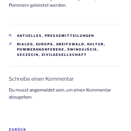
Pommern geleistet werden.
KATEGORIEN
AKTUELLES
,
PRESSEMITTEILUNGEN
SCHLAGWÖRTER
DIALOG
,
EUROPA
,
GREIFSWALD
,
KULTUR
,
POMMERNKONFERENZ
,
ŚWINOUJŚCIE
,
SZCZECIN
,
ZIVILGESELLSCHAFT
Schreibe einen Kommentar
Du musst
angemeldet
sein, um einen Kommentar
abzugeben.
Beitragsnavigation
Vorheriger
ZURÜCK