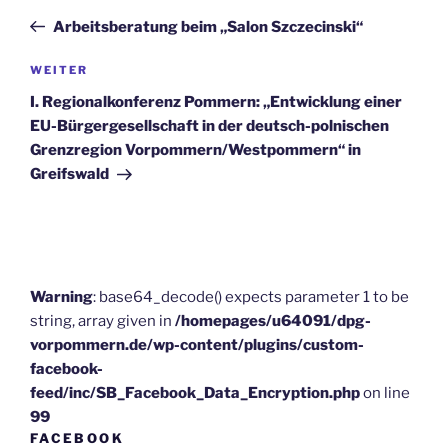
Beitrag
Arbeitsberatung beim „Salon Szczecinski“
Nächster
WEITER
Beitrag
I. Regionalkonferenz Pommern: „Entwicklung einer
EU-Bürgergesellschaft in der deutsch-polnischen
Grenzregion Vorpommern/Westpommern“ in
Greifswald
Warning
: base64_decode() expects parameter 1 to be
string, array given in
/homepages/u64091/dpg-
vorpommern.de/wp-content/plugins/custom-
facebook-
feed/inc/SB_Facebook_Data_Encryption.php
on line
99
FACEBOOK