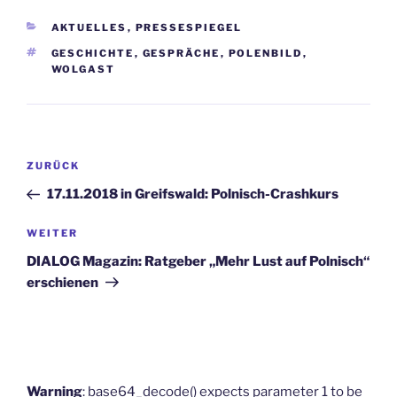
KATEGORIEN
AKTUELLES
,
PRESSESPIEGEL
SCHLAGWÖRTER
GESCHICHTE
,
GESPRÄCHE
,
POLENBILD
,
WOLGAST
Beitragsnavigation
Vorheriger
ZURÜCK
Beitrag
17.11.2018 in Greifswald: Polnisch-Crashkurs
Nächster
WEITER
Beitrag
DIALOG Magazin: Ratgeber „Mehr Lust auf Polnisch“
erschienen
Warning
: base64_decode() expects parameter 1 to be