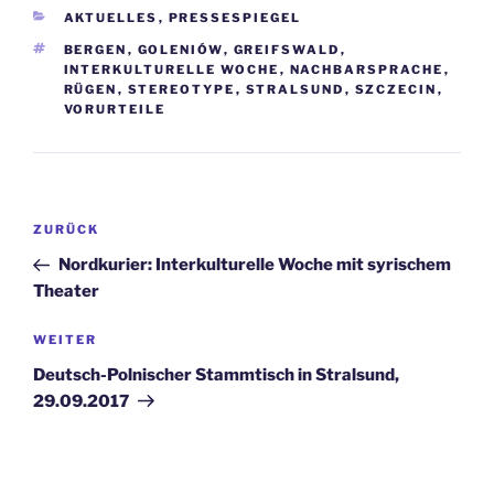
KATEGORIEN
AKTUELLES
,
PRESSESPIEGEL
SCHLAGWÖRTER
BERGEN
,
GOLENIÓW
,
GREIFSWALD
,
INTERKULTURELLE WOCHE
,
NACHBARSPRACHE
,
RÜGEN
,
STEREOTYPE
,
STRALSUND
,
SZCZECIN
,
VORURTEILE
Beitragsnavigation
Vorheriger
ZURÜCK
Beitrag
Nordkurier: Interkulturelle Woche mit syrischem
Theater
Nächster
WEITER
Beitrag
Deutsch-Polnischer Stammtisch in Stralsund,
29.09.2017