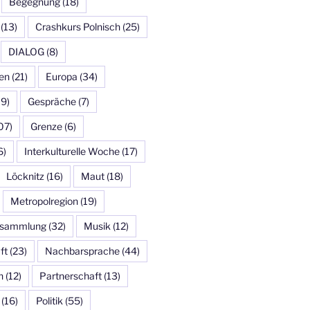
Begegnung
(18)
(13)
Crashkurs Polnisch
(25)
DIALOG
(8)
en
(21)
Europa
(34)
19)
Gespräche
(7)
07)
Grenze
(6)
6)
Interkulturelle Woche
(17)
Löcknitz
(16)
Maut
(18)
Metropolregion
(19)
ersammlung
(32)
Musik
(12)
ft
(23)
Nachbarsprache
(44)
n
(12)
Partnerschaft
(13)
(16)
Politik
(55)