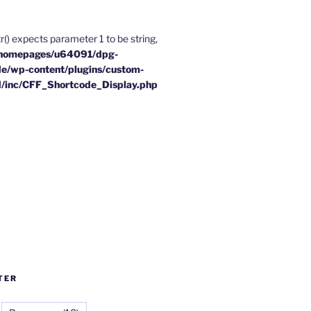
tr() expects parameter 1 to be string,
homepages/u64091/dpg-
e/wp-content/plugins/custom-
d/inc/CFF_Shortcode_Display.php
TER