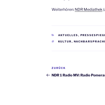
Weiterhören:
NDR Mediathek
(
KATEGORIEN
AKTUELLES
,
PRESSESPIEG
SCHLAGWÖRTER
KULTUR
,
NACHBARSPRACH
Beitragsnavigation
Vorheriger
ZURÜCK
Beitrag
NDR 1 Radio MV: Radio Pomera