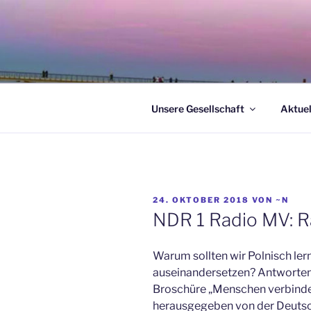
Zum
Inhalt
springen
Unsere Gesellschaft
Aktuel
VERÖFFENTLICHT
24. OKTOBER 2018
VON
~N
AM
NDR 1 Radio MV: R
Warum sollten wir Polnisch le
auseinandersetzen? Antworten 
Broschüre „Menschen verbinden
herausgegeben von der Deutsch