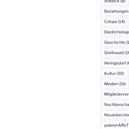
Ahlbeck
(8)
Beziehungen
Człopa
(14)
Diedrichshag
Geschichte
(
Greifswald
(1
Heringsdorf
(
Kultur
(30)
Medien
(16)
Mitgliederv
Nachbarscha
Neuenkirche
polenmARkT