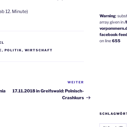
ab 12. Minute)
Warning
: subs
array given in
/
vorpommern.d
facebook-fee
on line
655
EL
E
,
POLITIK
,
WIRTSCHAFT
WEITER
Nächster
Beitrag
nia
17.11.2018 in Greifswald: Polnisch-
Crashkurs
SCHLAGWÖR