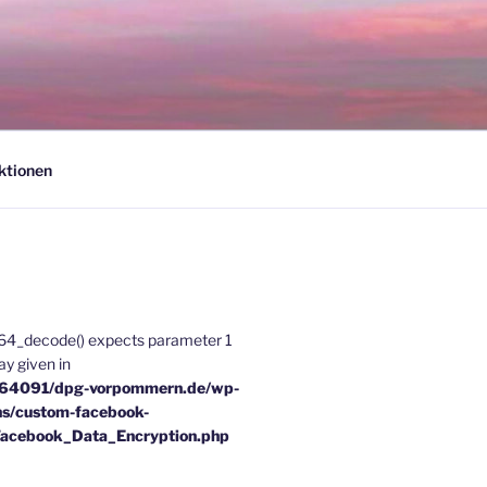
ktionen
e64_decode() expects parameter 1
ray given in
u64091/dpg-vorpommern.de/wp-
ns/custom-facebook-
Facebook_Data_Encryption.php