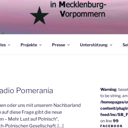
les
Projekte
Presse
Unterstützung
Se
adio Pomerania
Warning
: bas
to be string, ar
/homepages/
rnen oder uns mit unserem Nachbarland
content/plugi
auf diese Frage gibt die neue
feed/inc/SB_
 – Mehr Lust auf Polnisch“,
on line
99
-Polnischen Gesellschaft. […]
FACEBOOK