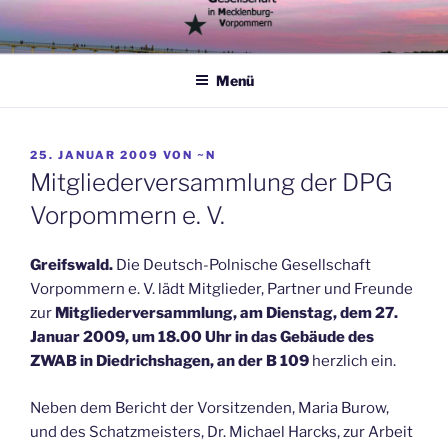
Zum
Inhalt
springen
Menü
VERÖFFENTLICHT
25. JANUAR 2009
VON
~N
AM
Mitgliederversammlung der DPG
Vorpommern e. V.
Greifswald.
Die Deutsch-Polnische Gesellschaft
Vorpommern e. V. lädt Mitglieder, Partner und Freunde
zur
Mitgliederversammlung,
am Dienstag, dem 27.
Januar 2009, um 18.00 Uhr in das Gebäude
des
ZWAB in Diedrichshagen, an der B 109
herzlich ein.
Neben dem Bericht der Vorsitzenden, Maria Burow,
und des Schatzmeisters, Dr. Michael Harcks, zur Arbeit