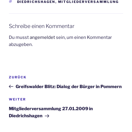
SCHLAGWÖRTER
DIEDRICHSHAGEN
,
MITGLIEDERVERSAMMLUNG
Schreibe einen Kommentar
Du musst
angemeldet
sein, um einen Kommentar
abzugeben.
Beitragsnavigation
Vorheriger
ZURÜCK
Beitrag
Greifswalder Blitz: Dialog der Bürger in Pommern
Nächster
WEITER
Beitrag
Mitgliederversammlung 27.01.2009 in
Diedrichshagen