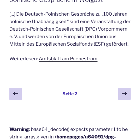
[…] Die Deutsch-Polnischen Gespräche zu „100 Jahren
polnische Unabhängigkeit“ sind eine Veranstaltung der
Deutsch-Polnischen Gesellschaft (DPG) Vorpommern
e. V. und werden von der Europäischen Union aus
Mitteln des Europäischen Sozialfonds (ESF) gefördert.
Weiterlesen:
Amtsblatt am Peenestrom
Beitragsnavigation
Vorherige
Näch
Seite
2
Seite
Seit
Warning
: base64_decode() expects parameter 1 to be
string, array given in
/homepages/u64091/dpg-