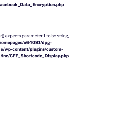
Facebook_Data_Encryption.php
tr() expects parameter 1 to be string,
homepages/u64091/dpg-
e/wp-content/plugins/custom-
d/inc/CFF_Shortcode_Display.php