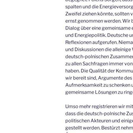
spalten und die Energieversorg
Zweifel ziehen könnte, sollt
ernst genommen werden. Wir b
Dialog über eine gemeinsame e
und Energiepolitik. Deutsche un
Reflexionen aufgerufen. Niem
und Diskussionen die alleinige
deutsch-polnischen Zusammenar
zu allen Sachfragen immer von
haben. Die Qualität der Kommu
wir bereit sind, Argumente de
Aufmerksamkeit zu schenken u
gemeinsame Lösungen zu ring
Umso mehr registrieren wir mi
dass die deutsch-polnische Zu
politischen Akteuren und eini
gestellt werden. Bestürzt nehm