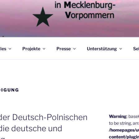
les
Projekte
Presse
Unterstützung
Se
DIGUNG
der Deutsch-Polnischen
Warning
: bas
to be string, ar
die deutsche und
/homepages/
content/plugi