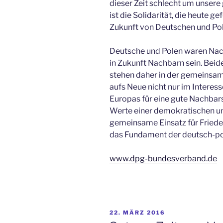
dieser Zeit schlecht um unsere
ist die Solidarität, die heute 
Zukunft von Deutschen und Pole
Deutsche und Polen waren Nac
in Zukunft Nachbarn sein. Beide
stehen daher in der gemeinsam
aufs Neue nicht nur im Interes
Europas für eine gute Nachbar
Werte einer demokratischen un
gemeinsame Einsatz für Frieden
das Fundament der deutsch-po
www.dpg-bundesverband.de
VERÖFFENTLICHT
22. MÄRZ 2016
AM