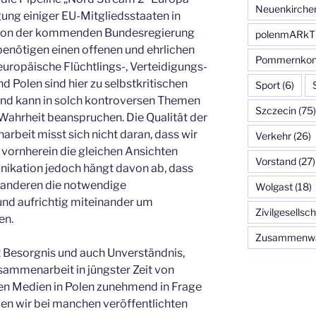
Neuenkirche
ung einiger EU-Mitgliedsstaaten in
en von der kommenden Bundesregierung
polenmARkT
enötigen einen offenen und ehrlichen
Pommernkon
uropäische Flüchtlings-, Verteidigungs-
d Polen sind hier zu selbstkritischen
Sport
(6)
and kann in solch kontroversen Themen
Szczecin
(75)
 Wahrheit beanspruchen. Die Qualität der
beit misst sich nicht daran, dass wir
Verkehr
(26)
 vornherein die gleichen Ansichten
Vorstand
(27)
nikation jedoch hängt davon ab, dass
s anderen die notwendige
Wolgast
(18)
nd aufrichtig miteinander um
Zivilgesellsch
en.
Zusammenw
t Besorgnis und auch Unverständnis,
sammenarbeit in jüngster Zeit von
gen Medien in Polen zunehmend in Frage
en wir bei manchen veröffentlichten