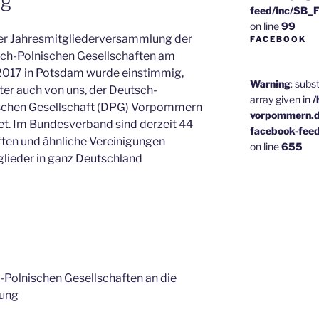
ng
feed/inc/SB_
on line
99
er Jahresmitgliederversammlung der
FACEBOOK
ch-Polnischen Gesellschaften am
.2017 in Potsdam wurde einstimmig,
Warning
: subs
ter auch von uns, der Deutsch-
array given in
/
schen Gesellschaft (DPG) Vorpommern
vorpommern.d
det. Im Bundesverband sind derzeit 44
facebook-fee
ten und ähnliche Vereinigungen
on line
655
tglieder in ganz Deutschland
Polnischen Gesellschaften an die
rung