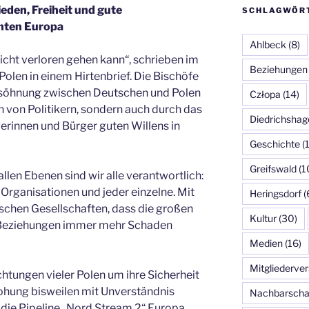
eden, Freiheit und gute
SCHLAGWÖR
inten Europa
Ahlbeck
(8)
eicht verloren gehen kann“, schrieben im
Beziehungen
len in einem Hirtenbrief. Die Bischöfe
ersöhnung zwischen Deutschen und Polen
Człopa
(14)
 von Politikern, sondern auch durch das
Diedrichshag
erinnen und Bürger guten Willens in
Geschichte
(
Greifswald
(1
llen Ebenen sind wir alle verantwortlich:
 Organisationen und jeder einzelne. Mit
Heringsdorf
(
schen Gesellschaften, dass die großen
Kultur
(30)
en Beziehungen immer mehr Schaden
Medien
(16)
Mitgliederv
htungen vieler Polen um ihre Sicherheit
ohung bisweilen mit Unverständnis
Nachbarscha
 die Pipeline „Nord Stream 2“ Europa