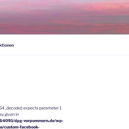
ktionen
e64_decode() expects parameter 1
ray given in
u64091/dpg-vorpommern.de/wp-
ns/custom-facebook-