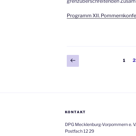
grenzüberschreitenden Zusam
Programm XII. Pommernkonfe
Beitragsnavigation
Vorherige
Seite
S
1
2
Seite
KONTAKT
DPG Mecklenburg-Vorpommern e. V
Postfach 12 29