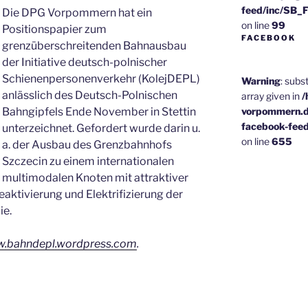
feed/inc/SB_
Die DPG Vorpommern hat ein
on line
99
Positionspapier zum
FACEBOOK
grenzüberschreitenden Bahnausbau
der Initiative deutsch-polnischer
Schienenpersonenverkehr (KolejDEPL)
Warning
: subs
anlässlich des Deutsch-Polnischen
array given in
/
vorpommern.d
Bahngipfels Ende November in Stettin
facebook-fee
unterzeichnet. Gefordert wurde darin u.
on line
655
a. der Ausbau des Grenzbahnhofs
Szczecin zu einem internationalen
multimodalen Knoten mit attraktiver
aktivierung und Elektrifizierung der
ie.
.bahndepl.wordpress.com
.