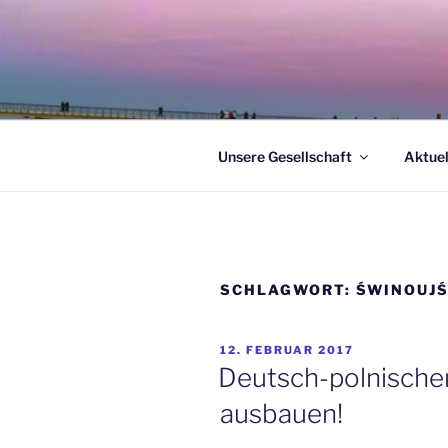
Zum
Inhalt
springen
Unsere Gesellschaft
Aktuel
SCHLAGWORT:
ŚWINOUJŚ
VERÖFFENTLICHT
12. FEBRUAR 2017
AM
Deutsch-polnische
ausbauen!