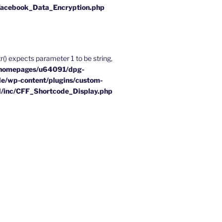
Facebook_Data_Encryption.php
tr() expects parameter 1 to be string,
homepages/u64091/dpg-
e/wp-content/plugins/custom-
d/inc/CFF_Shortcode_Display.php