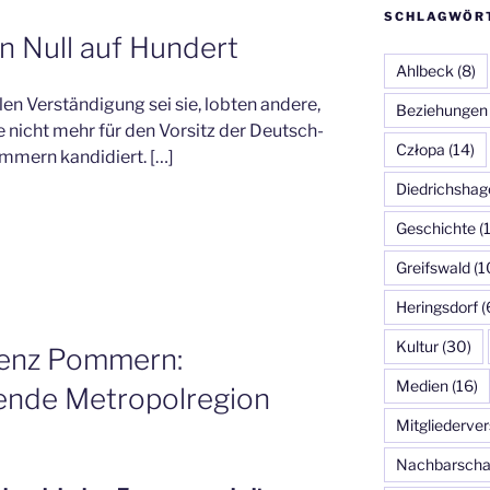
SCHLAGWÖR
n Null auf Hundert
Ahlbeck
(8)
alen Verständigung sei sie, lobten andere,
Beziehungen
ge nicht mehr für den Vorsitz der Deutsch-
Człopa
(14)
mmern kandidiert. […]
Diedrichshag
Geschichte
(
Greifswald
(1
Heringsdorf
(
Kultur
(30)
erenz Pommern:
Medien
(16)
ende Metropolregion
Mitgliederv
Nachbarscha