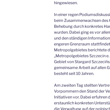
hingewiesen.
In einer regen Podiumsdiskus
beim Zusammenwachsen des Gr
Behebung durch konkretes Hand
wurden. Dabei ging es vor all
und den ständigen Informations
engeren Grenzraum stattfindet
Metropolgebietes berichtete d
„Metropolgebietes Szczecin e. 
Gebiet von Stargard Szczecińs
gemeinsame Arbeit auf allen G
besteht seit 10 Jahren.
Am zweiten Tag stellten Vertre
Vorpommern den Stand der Vern
Initiativen vor. Dabei erfuhren
erstaunlich konkreten Unterstü
die Verwaltung auf der polnisc