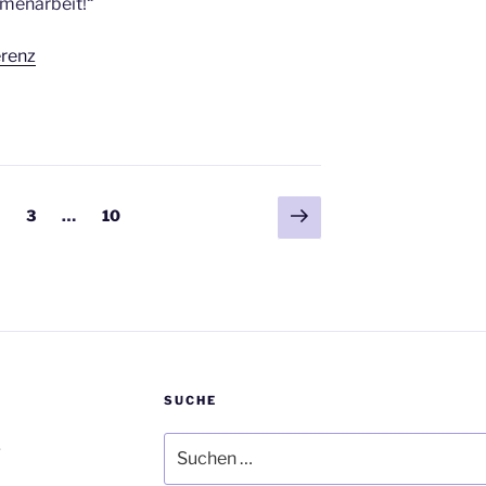
menarbeit!“
renz
Nächste
eite
Seite
Seite
3
…
10
Seite
SUCHE
Suchen
.
nach: