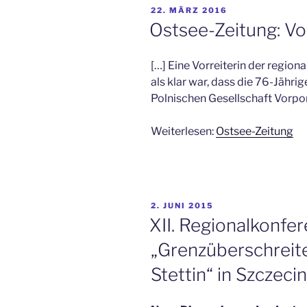
VERÖFFENTLICHT
22. MÄRZ 2016
AM
Ostsee-Zeitung: Vo
[…] Eine Vorreiterin der region
als klar war, dass die 76-Jähri
Polnischen Gesellschaft Vorpo
Weiterlesen:
Ostsee-Zeitung
VERÖFFENTLICHT
2. JUNI 2015
AM
XII. Regionalkonf
„Grenzüberschreit
Stettin“ in Szczecin