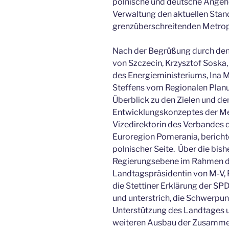
polnische und deutsche Angeh
Verwaltung den aktuellen Sta
grenzüberschreitenden Metropo
Nach der Begrüßung durch den 
von Szczecin, Krzysztof Soska,
des Energieministeriums, Ina Ma
Steffens vom Regionalen Pla
Überblick zu den Zielen und d
Entwicklungskonzeptes der Met
Vizedirektorin des Verbandes 
Euroregion Pomerania, berichte
polnischer Seite. Über die bi
Regierungsebene im Rahmen de
Landtagspräsidentin von M-V, F
die Stettiner Erklärung der S
und unterstrich, die Schwerpun
Unterstützung des Landtages um
weiteren Ausbau der Zusammena