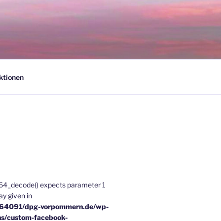
ktionen
e64_decode() expects parameter 1
ray given in
u64091/dpg-vorpommern.de/wp-
ns/custom-facebook-