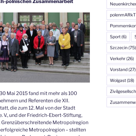
ch-polnischen Zusammenarbeit
Neuenkirche
polenmARkT
Pommernkon
Sport
(6)
Szczecin
(75)
Verkehr
(26)
Vorstand
(27)
Wolgast
(18)
Zivilgesellsch
30 Mai 2015 fand mit mehr als 100
ehmern und Referenten die XII.
Zusammenw
tt, die zum 12. Mal von der Stadt
V., und der Friedrich-Ebert-Stiftung,
: Grenzüberschreitende Metropolregion
e erfolgreiche Metropolregion – stellten