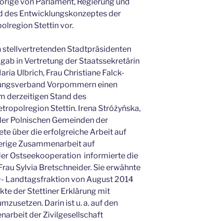
örige von Parlament, Regierung und
nd des Entwicklungskonzeptes der
lregion Stettin vor.
stellvertretenden Stadtpräsidenten
 gab in Vertretung der Staatssekretärin
ria Ulbrich, Frau Christiane Falck-
nungsverband Vorpommern einen
em derzeitigen Stand des
ropolregion Stettin. Irena Stróżyńska,
der Polnischen Gemeinden der
te über die erfolgreiche Arbeit auf
sherige Zusammenarbeit auf
r Ostseekooperation informierte die
rau Sylvia Bretschneider. Sie erwähnte
PD- Landtagsfraktion von August 2014
kte der Stettiner Erklärung mit
zusetzen. Darin ist u. a. auf den
rbeit der Zivilgesellschaft