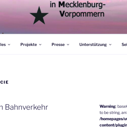
les
Projekte
Presse
Unterstützung
Se
CIE
n Bahnverkehr
Warning
: bas
to be string, ar
/homepages/
content/plugi