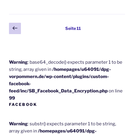
Beitragsnavigation
Vorherige
Seite
11
Seite
Warning
: base64_decode() expects parameter 1 to be
string, array given in
/homepages/u64091/dpg-
vorpommern.de/wp-content/plugins/custom-
facebook-
feed/inc/SB_Facebook_Data_Encryption.php
on line
99
FACEBOOK
Warning
: substr() expects parameter 1 to be string,
array given in
/homepages/u64091/dpg-