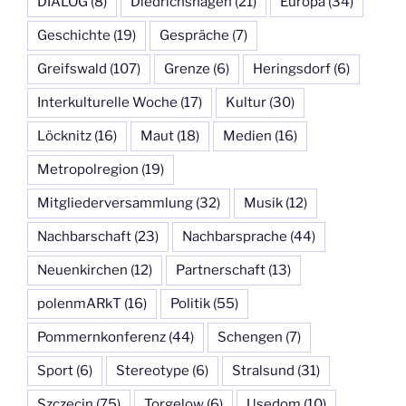
DIALOG
(8)
Diedrichshagen
(21)
Europa
(34)
Geschichte
(19)
Gespräche
(7)
Greifswald
(107)
Grenze
(6)
Heringsdorf
(6)
Interkulturelle Woche
(17)
Kultur
(30)
Löcknitz
(16)
Maut
(18)
Medien
(16)
Metropolregion
(19)
Mitgliederversammlung
(32)
Musik
(12)
Nachbarschaft
(23)
Nachbarsprache
(44)
Neuenkirchen
(12)
Partnerschaft
(13)
polenmARkT
(16)
Politik
(55)
Pommernkonferenz
(44)
Schengen
(7)
Sport
(6)
Stereotype
(6)
Stralsund
(31)
Szczecin
(75)
Torgelow
(6)
Usedom
(10)