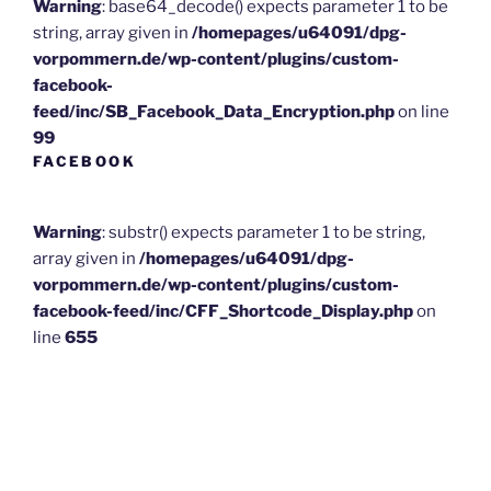
Warning
: base64_decode() expects parameter 1 to be
string, array given in
/homepages/u64091/dpg-
vorpommern.de/wp-content/plugins/custom-
facebook-
feed/inc/SB_Facebook_Data_Encryption.php
on line
99
FACEBOOK
Warning
: substr() expects parameter 1 to be string,
array given in
/homepages/u64091/dpg-
vorpommern.de/wp-content/plugins/custom-
facebook-feed/inc/CFF_Shortcode_Display.php
on
line
655