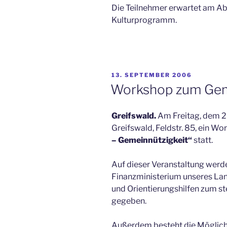
Die Teilnehmer erwartet am Ab
Kulturprogramm.
VERÖFFENTLICHT
13. SEPTEMBER 2006
AM
Workshop zum Geme
Greifswald.
Am Freitag, dem 29
Greifswald, Feldstr. 85, ein 
– Gemeinnützigkeit“
statt.
Auf dieser Veranstaltung werd
Finanzministerium unseres La
und Orientierungshilfen zum s
gegeben.
Außerdem besteht die Möglich