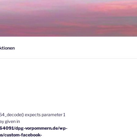
ktionen
e64_decode() expects parameter 1
ray given in
u64091/dpg-vorpommern.de/wp-
ns/custom-facebook-