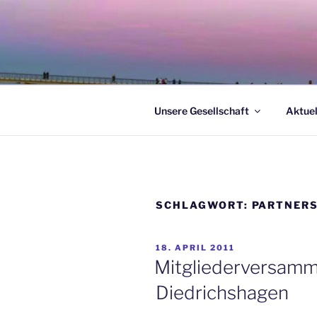
Zum
Inhalt
springen
Unsere Gesellschaft
Aktuel
SCHLAGWORT:
PARTNER
VERÖFFENTLICHT
18. APRIL 2011
AM
Mitgliederversamm
Diedrichshagen