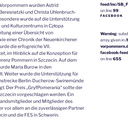
feed/inc/SB_
PG Vorpommern wurden Astrid
on line
99
Beresnatzki und Christa Uhlenbruch-
FACEBOOK
ondere wurde auf die Unterstützung
 und Kulturzentrums in Człopa
itung einer Übersicht von
Warning
: subs
e einer Chronik der Neuenkirchener
array given in
/
vorpommern.d
rde die erfogreiche VII.
facebook-fee
 im Hinblick auf die Konzeption für
on line
655
nferenz Pommern in Szczecin. Auf dem
urde Maria Burow in den
 Weiter wurde die Unterstützung für
hnstrecke Berlin-Ducherow-Swinemünde
gt. Der Preis „GryfPomerania“ sollte der
czecin vorgeschlagen werden. Ein
andsmitglieder und Mitglieder des
ber vor allem an die zuverlässigen Partner
cin und die FES in Schwerin.