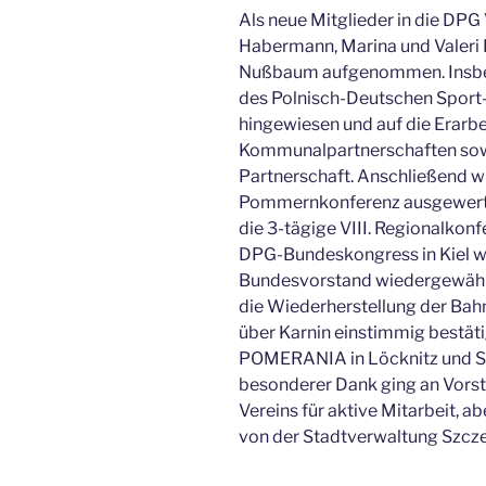
Als neue Mitglieder in die D
Habermann, Marina und Valeri 
Nußbaum aufgenommen. Insbes
des Polnisch-Deutschen Sport-
hingewiesen und auf die Erarbe
Kommunalpartnerschaften sowi
Partnerschaft. Anschließend wu
Pommernkonferenz ausgewertet,
die 3-tägige VIII. Regionalko
DPG-Bundeskongress in Kiel w
Bundesvorstand wiedergewählt.
die Wiederherstellung der Ba
über Karnin einstimmig bestäti
POMERANIA in Löcknitz und Sz
besonderer Dank ging an Vorst
Vereins für aktive Mitarbeit, a
von der Stadtverwaltung Szcze