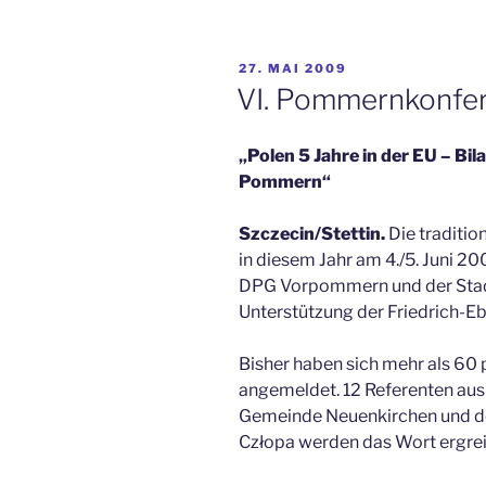
VERÖFFENTLICHT
27. MAI 2009
AM
VI. Pommernkonfe
„Polen 5 Jahre in der EU – Bil
Pommern“
Szczecin/Stettin.
Die traditi
in diesem Jahr am 4./5. Juni 200
DPG Vorpommern und der Stad
Unterstützung der Friedrich-Ebe
Bisher haben sich mehr als 60
angemeldet. 12 Referenten aus S
Gemeinde Neuenkirchen und 
Człopa werden das Wort ergrei