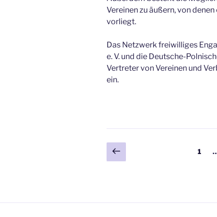
Vereinen zu äußern, von denen
vorliegt.
Das Netzwerk freiwilliges E
e. V. und die Deutsche-Polnisc
Vertreter von Vereinen und Ver
ein.
Beitragsnavigation
Vorherige
Seite
1
Seite