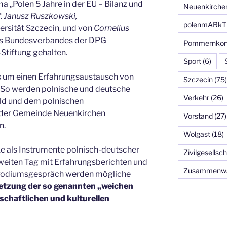
 „Polen 5 Jahre in der EU – Bilanz und
Neuenkirche
. Janusz
Ruszkowski,
polenmARkT
versität Szczecin, und von
Cornelius
des Bundesverbandes der DPG
Pommernkon
Stiftung gehalten.
Sport
(6)
 um einen Erfahrungsaustausch von
Szczecin
(75)
So werden polnische und deutsche
Verkehr
(26)
ald und dem polnischen
der Gemeinde Neuenkirchen
Vorstand
(27)
n.
Wolgast
(18)
 als Instrumente polnisch-deutscher
Zivilgesellsch
eiten Tag mit Erfahrungsberichten und
Zusammenw
 Podiumsgespräch werden mögliche
etzung der so genannten „weichen
lschaftlichen und
kulturellen