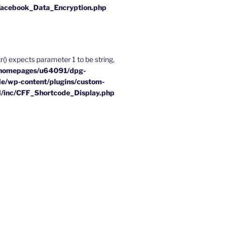
Facebook_Data_Encryption.php
tr() expects parameter 1 to be string,
homepages/u64091/dpg-
e/wp-content/plugins/custom-
d/inc/CFF_Shortcode_Display.php