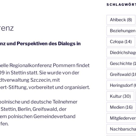
SCHLAGWÖR
Ahlbeck
(8)
renz
Beziehungen
Człopa
(14)
anz und Perspektiven des Dialogs in
Diedrichshag
Geschichte
(
onelle Regionalkonferenz Pommern findet
9 in Stettin statt. Sie wurde von der
Greifswald
(1
tverwaltung Szczecin, mit
Heringsdorf
(
rt-Stiftung, vorbereitet und organisiert.
Kultur
(30)
 polnische und deutsche Teilnehmer
Medien
(16)
tettin, Berlin, Greifswald, der
dem polnischen Gemeindeverband
Mitgliederv
fen.
Nachbarscha