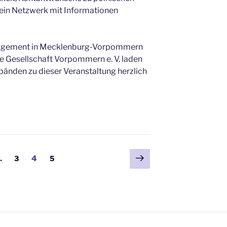
 ein Netzwerk mit Informationen
ngagement in Mecklenburg-Vorpommern
he Gesellschaft Vorpommern e. V. laden
bänden zu dieser Veranstaltung herzlich
Nächste
Seite
Seite
Seite
…
3
4
5
Seite