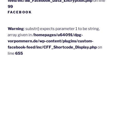
feed/inc/SB_Facebook_Data_Encryption.php
on line
99
FACEBOOK
Warning
: substr() expects parameter 1 to be string,
array given in
/homepages/u64091/dpg-
vorpommern.de/wp-content/plugins/custom-
facebook-feed/inc/CFF_Shortcode_Display.php
on
line
655